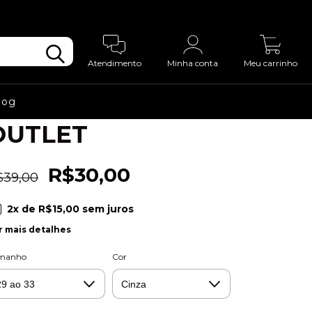
cio
>
Meias
>
Coleção Completa
>
ias Divertidas
>
Cinema
>
0
ia Personalizada - Sem Sinal - OUTLET
Atendimento
Minha conta
Meu carrinho
Meia Personalizada
 Sem Sinal -
log
OUTLET
R$30,00
$39,00
2
x de
R$15,00
sem juros
r mais detalhes
manho
Cor