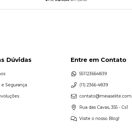
as Dúvidas
Entre em Contato
os
551123664839
e e Segurança
(11) 2366-4839
evoluções
contato@meiaselite.com.
Rua das Cavas, 355 - Cs1
Visite o nosso Blog!