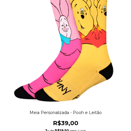
Meia Personalizada - Pooh e Leitão
R$39,00
2
x de
R$19,50
sem juros