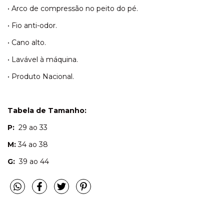
• Arco de compressão no peito do pé.
• Fio anti-odor.
• Cano alto.
• Lavável à máquina.
• Produto Nacional.
Tabela de Tamanho:
P:
29 ao 33
M:
34 ao 38
G:
39 ao 44