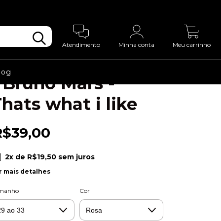
cio
>
Meias
>
Coleção Completa
>
ias Divertidas
>
Bandas
>
0
ia Personalizada - Bruno Mars - Thats what i
e
Atendimento
Minha conta
Meu carrinho
Meia Personalizada
log
 Bruno Mars -
hats what i like
R$39,00
2
x de
R$19,50
sem juros
r mais detalhes
manho
Cor