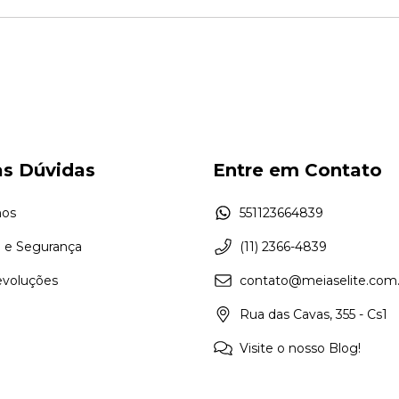
as Dúvidas
Entre em Contato
os
551123664839
e e Segurança
(11) 2366-4839
evoluções
contato@meiaselite.com.
Rua das Cavas, 355 - Cs1
Visite o nosso Blog!