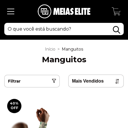
0
Início
>
Manguitos
Manguitos
Filtrar
40
%
OFF